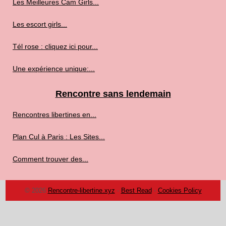
Les Meilleures Cam Girls...
Les escort girls...
Tél rose : cliquez ici pour...
Une expérience unique:...
Rencontre sans lendemain
Rencontres libertines en...
Plan Cul à Paris : Les Sites...
Comment trouver des...
© 2026
Rencontre-libertine.xyz
-
Best Read
-
Cookies Policy